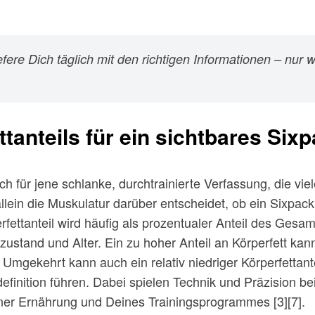
ere Dich täglich mit den richtigen Informationen – nur wer
tanteils für ein sichtbares Six
lich für jene schlanke, durchtrainierte Verfassung, die vie
allein die Muskulatur darüber entscheidet, ob ein Sixpack
fettanteil wird häufig als prozentualer Anteil des Gesa
gszustand und Alter. Ein zu hoher Anteil an Körperfett k
. Umgekehrt kann auch ein relativ niedriger Körperfetta
inition führen. Dabei spielen Technik und Präzision be
iner Ernährung und Deines Trainingsprogrammes [3][7].