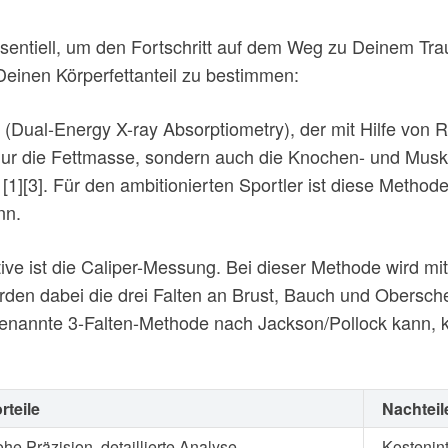
essentiell, um den Fortschritt auf dem Weg zu Deinem T
Deinen Körperfettanteil zu bestimmen:
ual-Energy X-ray Absorptiometry), der mit Hilfe von Rö
nur die Fettmasse, sondern auch die Knochen- und Musk
1][3]. Für den ambitionierten Sportler ist diese Method
nn.
tive ist die Caliper-Messung. Bei dieser Methode wird m
rden dabei die drei Falten an Brust, Bauch und Obersch
nannte 3-Falten-Methode nach Jackson/Pollock kann, ko
rteile
Nachteil
he Präzision, detaillierte Analyse
Kostenint