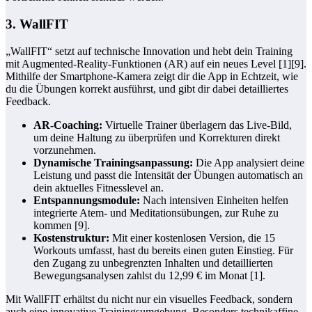
3. WallFIT
„WallFIT“ setzt auf technische Innovation und hebt dein Training
mit Augmented-Reality-Funktionen (AR) auf ein neues Level [1][9].
Mithilfe der Smartphone-Kamera zeigt dir die App in Echtzeit, wie
du die Übungen korrekt ausführst, und gibt dir dabei detailliertes
Feedback.
AR-Coaching:
Virtuelle Trainer überlagern das Live-Bild,
um deine Haltung zu überprüfen und Korrekturen direkt
vorzunehmen.
Dynamische Trainingsanpassung:
Die App analysiert deine
Leistung und passt die Intensität der Übungen automatisch an
dein aktuelles Fitnesslevel an.
Entspannungsmodule:
Nach intensiven Einheiten helfen
integrierte Atem- und Meditationsübungen, zur Ruhe zu
kommen [9].
Kostenstruktur:
Mit einer kostenlosen Version, die 15
Workouts umfasst, hast du bereits einen guten Einstieg. Für
den Zugang zu unbegrenzten Inhalten und detaillierten
Bewegungsanalysen zahlst du 12,99 € im Monat [1].
Mit WallFIT erhältst du nicht nur ein visuelles Feedback, sondern
auch eine innovative Trainingsumgebung. Besonders technikaffine