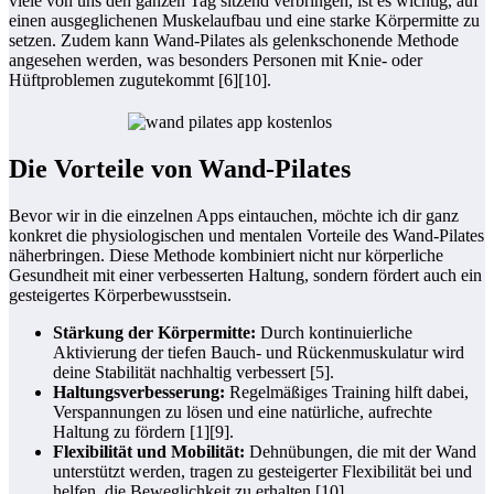
viele von uns den ganzen Tag sitzend verbringen, ist es wichtig, auf
einen ausgeglichenen Muskelaufbau und eine starke Körpermitte zu
setzen. Zudem kann Wand-Pilates als gelenkschonende Methode
angesehen werden, was besonders Personen mit Knie- oder
Hüftproblemen zugutekommt [6][10].
Die Vorteile von Wand-Pilates
Bevor wir in die einzelnen Apps eintauchen, möchte ich dir ganz
konkret die physiologischen und mentalen Vorteile des Wand-Pilates
näherbringen. Diese Methode kombiniert nicht nur körperliche
Gesundheit mit einer verbesserten Haltung, sondern fördert auch ein
gesteigertes Körperbewusstsein.
Stärkung der Körpermitte:
Durch kontinuierliche
Aktivierung der tiefen Bauch- und Rückenmuskulatur wird
deine Stabilität nachhaltig verbessert [5].
Haltungsverbesserung:
Regelmäßiges Training hilft dabei,
Verspannungen zu lösen und eine natürliche, aufrechte
Haltung zu fördern [1][9].
Flexibilität und Mobilität:
Dehnübungen, die mit der Wand
unterstützt werden, tragen zu gesteigerter Flexibilität bei und
helfen, die Beweglichkeit zu erhalten [10].