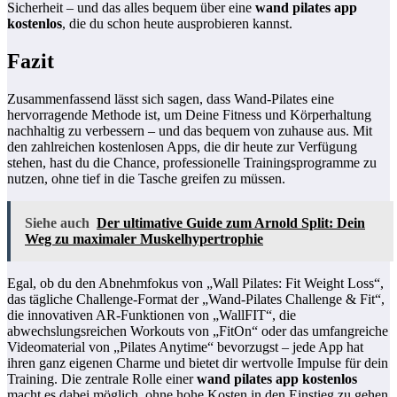
Sicherheit – und das alles bequem über eine
wand pilates app
kostenlos
, die du schon heute ausprobieren kannst.
Fazit
Zusammenfassend lässt sich sagen, dass Wand-Pilates eine
hervorragende Methode ist, um Deine Fitness und Körperhaltung
nachhaltig zu verbessern – und das bequem von zuhause aus. Mit
den zahlreichen kostenlosen Apps, die dir heute zur Verfügung
stehen, hast du die Chance, professionelle Trainingsprogramme zu
nutzen, ohne tief in die Tasche greifen zu müssen.
Siehe auch
Der ultimative Guide zum Arnold Split: Dein
Weg zu maximaler Muskelhypertrophie
Egal, ob du den Abnehmfokus von „Wall Pilates: Fit Weight Loss“,
das tägliche Challenge-Format der „Wand-Pilates Challenge & Fit“,
die innovativen AR-Funktionen von „WallFIT“, die
abwechslungsreichen Workouts von „FitOn“ oder das umfangreiche
Videomaterial von „Pilates Anytime“ bevorzugst – jede App hat
ihren ganz eigenen Charme und bietet dir wertvolle Impulse für dein
Training. Die zentrale Rolle einer
wand pilates app kostenlos
macht es dabei möglich, ohne hohe Kosten in den Einstieg zu gehen