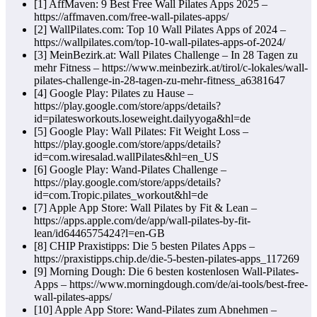
[1] AffMaven: 9 Best Free Wall Pilates Apps 2025 –
https://affmaven.com/free-wall-pilates-apps/
[2] WallPilates.com: Top 10 Wall Pilates Apps of 2024 –
https://wallpilates.com/top-10-wall-pilates-apps-of-2024/
[3] MeinBezirk.at: Wall Pilates Challenge – In 28 Tagen zu
mehr Fitness – https://www.meinbezirk.at/tirol/c-lokales/wall-
pilates-challenge-in-28-tagen-zu-mehr-fitness_a6381647
[4] Google Play: Pilates zu Hause –
https://play.google.com/store/apps/details?
id=pilatesworkouts.loseweight.dailyyoga&hl=de
[5] Google Play: Wall Pilates: Fit Weight Loss –
https://play.google.com/store/apps/details?
id=com.wiresalad.wallPilates&hl=en_US
[6] Google Play: Wand-Pilates Challenge –
https://play.google.com/store/apps/details?
id=com.Tropic.pilates_workout&hl=de
[7] Apple App Store: Wall Pilates by Fit & Lean –
https://apps.apple.com/de/app/wall-pilates-by-fit-
lean/id6446575424?l=en-GB
[8] CHIP Praxistipps: Die 5 besten Pilates Apps –
https://praxistipps.chip.de/die-5-besten-pilates-apps_117269
[9] Morning Dough: Die 6 besten kostenlosen Wall-Pilates-
Apps – https://www.morningdough.com/de/ai-tools/best-free-
wall-pilates-apps/
[10] Apple App Store: Wand-Pilates zum Abnehmen –