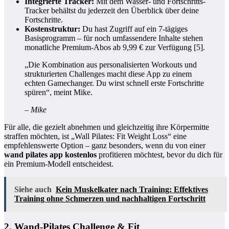
Integrierte Tracker:
Mit dem Wasser- und Fortschritts-
Tracker behältst du jederzeit den Überblick über deine
Fortschritte.
Kostenstruktur:
Du hast Zugriff auf ein 7-tägiges
Basisprogramm – für noch umfassendere Inhalte stehen
monatliche Premium-Abos ab 9,99 € zur Verfügung [5].
„Die Kombination aus personalisierten Workouts und
strukturierten Challenges macht diese App zu einem
echten Gamechanger. Du wirst schnell erste Fortschritte
spüren“, meint Mike.
– Mike
Für alle, die gezielt abnehmen und gleichzeitig ihre Körpermitte
straffen möchten, ist „Wall Pilates: Fit Weight Loss“ eine
empfehlenswerte Option – ganz besonders, wenn du von einer
wand pilates app kostenlos
profitieren möchtest, bevor du dich für
ein Premium-Modell entscheidest.
Siehe auch
Kein Muskelkater nach Training: Effektives
Training ohne Schmerzen und nachhaltigen Fortschritt
2. Wand-Pilates Challenge & Fit